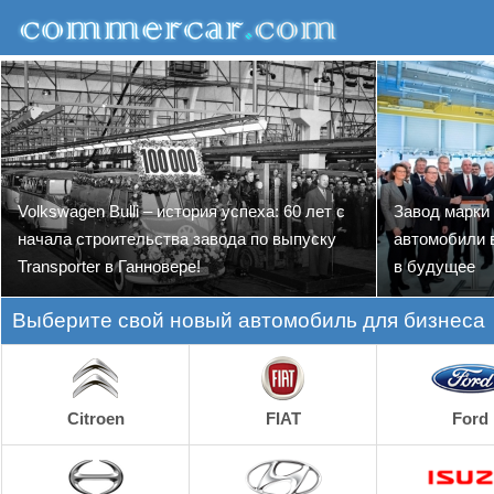
Volkswagen Bulli – история успеха: 60 лет с
Завод марки
начала строительства завода по выпуску
автомобили в
Transporter в Ганновере!
в будущее
Выберите свой новый автомобиль для бизнеса
Citroen
FIAT
Ford