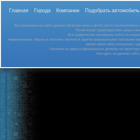
Главная
Города
Компании
Подобрать автомобиль
Все указанные на сайте данные (включая цены и фото) носят исключительно
Технические характеристики, цены и в
Все графические материалы взяты из откры
Наименования, образы и логотипы являются зарегистрированными торговыми мар
имеют какое-либо отношение к д
Указание на адреса официальных дилеров не гарантируе
Находясь на данном сайте